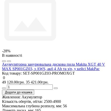
-28%
В наявності
Акумуляторна занурювальна дискова пила Makita XGT 40 V
MAX SP001GZ03, з AWS, акб 4 Ah та з/п, у кейсі MakPac
Код товару:
SET-SP001GZ03-PROMOXGT
0
49 120.00грн.
35 421.00грн.
Додати до кошика
Живлення:
Акумулятор
Кількість обертів, об/хв:
2500-4900
Максимальна глубина розпилу, мм:
56
Діаметр диска, мм:
165