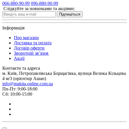
Можливість занурення в матеріал “з нуля”
066-880-90-99
096-880-90-99
Регульована глибина різання
Слідкуйте за новинками та акціями:
Стабільна робота під навантаженням
Підпишіться
Зручне керування та плавний старт
Сумісність з пиловидаленням для чистоти робочого
місця
Інформація
Ці характеристики роблять занурювальні пили Makita
Про магазин
ідеальними для професійних столярів, будівельників та
Доставка та оплата
майстрів.
Договiр оферти
Зворотній зв’язок
Акції
Асортимент занурювальних пил Makita
Контакти та адреса
В категорії представлені різні моделі занурювальних пил
м. Київ, Петропавлівська Борщагівка, вулиця Велика Кільцева
Makita, які підходять для різних завдань:
4 м/3 (орієнтир Ашан)
info@makita-online.com.ua
Занурювальні пили Makita з високою точністю
Пн-Пт: 9:00-18:00
Підходять для акуратного розпилу матеріалів без
Сб: 10:00-15:00
сколів та пошкоджень.
Занурювальні пили Makita з лазерним покажчиком
Дозволяють виконувати точний напрямок різу
навіть у складних умовах.
Занурювальні пили Makita з регульованою швидкістю
Забезпечують оптимальну швидкість різання під
різні матеріали.