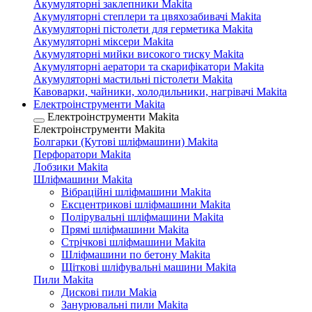
Акумуляторні заклепники Makita
Акумуляторні степлери та цвяхозабивачі Makita
Акумуляторні пістолети для герметика Makita
Акумуляторні міксери Makita
Акумуляторні мийки високого тиску Makita
Акумуляторні аератори та скарифікатори Makita
Акумуляторні мастильні пістолети Makita
Кавоварки, чайники, холодильники, нагрівачі Makita
Електроінструменти Makita
Електроінструменти Makita
Електроінструменти Makita
Болгарки (Кутові шліфмашини) Makita
Перфоратори Makita
Лобзики Makita
Шліфмашини Makita
Вібраційні шліфмашини Makita
Ексцентрикові шліфмашини Makita
Полірувальні шліфмашини Makita
Прямі шліфмашини Makita
Стрічкові шліфмашини Makita
Шліфмашини по бетону Makita
Щіткові шліфувальні машини Makita
Пили Makita
Дискові пили Makia
Занурювальні пили Makita