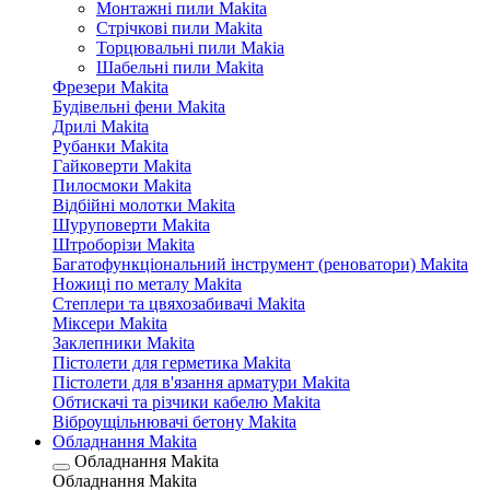
Монтажні пили Makita
Стрічкові пили Makita
Торцювальні пили Makia
Шабельні пили Makita
Фрезери Makita
Будівельні фени Makita
Дрилі Makita
Рубанки Makita
Гайковерти Makita
Пилосмоки Makita
Відбійні молотки Makita
Шуруповерти Makita
Штроборізи Makita
Багатофункціональний інструмент (реноватори) Makita
Ножиці по металу Makita
Степлери та цвяхозабивачі Makita
Міксери Makita
Заклепники Makita
Пістолети для герметика Makita
Пістолети для в'язання арматури Makita
Обтискачі та різчики кабелю Makita
Віброущільнювачі бетону Makita
Обладнання Makita
Обладнання Makita
Обладнання Makita