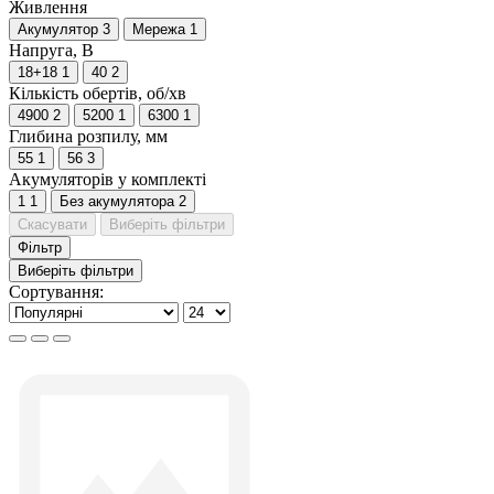
Живлення
Акумулятор
3
Мережа
1
Напруга, В
18+18
1
40
2
Кількість обертів, об/хв
4900
2
5200
1
6300
1
Глибина розпилу, мм
55
1
56
3
Акумуляторів у комплекті
1
1
Без акумулятора
2
Скасувати
Виберіть фільтри
Фільтр
Виберіть фільтри
Сортування: