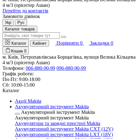
4 м/3 (орієнтир Ашан)
Перейти до контактів
Замовити дзвінок
Укр
Рус
Каталог товарів
Порівняти
0
Закладки
0
Каталог
Кабінет
Кошик
0
м. Київ, Петропавлівська Борщагівка, вулиця Велика Кільцева
4 м/3 (орієнтир Ашан)
Телефони:
066-880-90-99
096-880-90-99
Графік роботи:
Пн-Пт: 9:00-18:00
Сб: 10:00-15:00
Каталог
Акції Makita
Акумуляторний інструмент Makita
Акумуляторний інструмент Makita
Акумуляторний інструмент Makita
Акумулятори та зарядні пристрої Makita
Акумуляторний інструмент Makita CXT (12V)
Акумуляторний інструмент Makita LXT (18V)