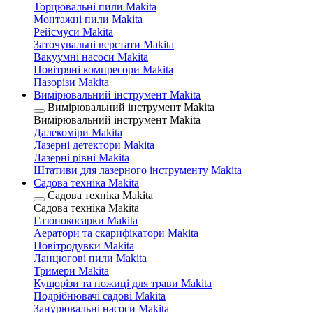
Торцювальні пили Makita
Монтажні пили Makita
Рейсмуси Makita
Заточувальні верстати Makita
Вакуумні насоси Makita
Повітряні компресори Makita
Пазорізи Makita
Вимірювальний інструмент Makita
Вимірювальний інструмент Makita
Вимірювальний інструмент Makita
Далекоміри Makita
Лазерні детектори Makita
Лазерні рівні Makita
Штативи для лазерного інструменту Makita
Садова техніка Makita
Садова техніка Makita
Садова техніка Makita
Газонокосарки Makita
Аератори та скарифікатори Makita
Повітродувки Makita
Ланцюгові пили Makita
Тримери Makita
Кущорізи та ножиці для трави Makita
Подрібнювачі садові Makita
Занурювальні насоси Makita