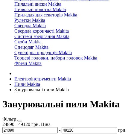
Пиляльні диски Makita
Пиляльні полотна Makita
Приладдя для секаторів Makita
Рулетки Makita
Свердла Makita
Свердла корончасті Makita
Системи зберігання Makita
Скоби Makita
Спецодяг Makita
Сувенірна продукція Makita
Торцеві головки, набори головок Makita
Фрези Makita
Електроінструменти Makita
Пили Makita
Занурювальні пили Makita
Занурювальні пили Makita
Фільтр
24890
-
49120
грн.
Ціна
-
грн.