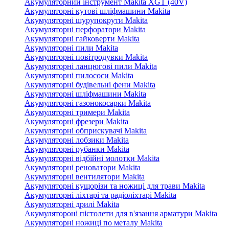
Акумуляторний інструмент Makita XGT (40V)
Акумуляторні кутові шліфмашини Makita
Акумуляторні шурупокрути Makita
Акумуляторні перфоратори Makita
Акумуляторні гайковерти Makita
Акумуляторні пили Makita
Акумуляторні повітродувки Makita
Акумуляторні ланцюгові пили Makita
Акумуляторні пилососи Makita
Акумуляторні будівельні фени Makita
Акумуляторні шліфмашини Makita
Акумуляторні газонокосарки Makita
Акумуляторні тримери Makita
Акумуляторні фрезери Makita
Акумуляторні обприскувачі Makita
Акумуляторні лобзики Makita
Акумуляторні рубанки Makita
Акумуляторні відбійні молотки Makita
Акумуляторні реноватори Makita
Акумуляторні вентилятори Makita
Акумуляторні кущорізи та ножиці для трави Makita
Акумуляторні ліхтарі та радіоліхтарі Makita
Акумуляторні дрилі Makita
Акумулятороні пістолети для в'язання арматури Makita
Акумуляторні ножиці по металу Makita