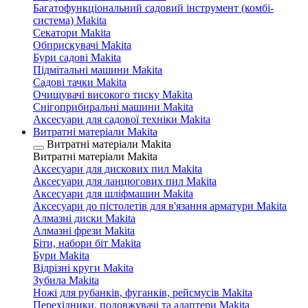
Багатофункціональний садовий інструмент (комбі-
система) Makita
Секатори Makita
Обприскувачі Makita
Бури садові Makita
Підмітальні машини Makita
Садові тачки Makita
Очищувачі високого тиску Makita
Снігоприбиральні машини Makita
Аксесуари для садової техніки Makita
Витратні матеріали Makita
Витратні матеріали Makita
Витратні матеріали Makita
Аксесуари для дискових пил Makita
Аксесуари для ланцюгових пил Makita
Аксесуари для шліфмашин Makita
Аксесуари до пістолетів для в'язання арматури Makita
Алмазні диски Makita
Алмазні фрези Makita
Біти, набори біт Makita
Бури Makita
Відрізні круги Makita
Зубила Makita
Ножі для рубанків, фуганків, рейсмусів Makita
Перехідники, подовжувачі та адаптери Makita