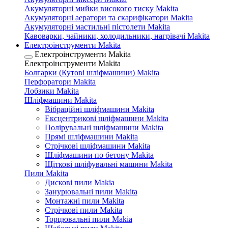
Акумуляторні мийки високого тиску Makita
Акумуляторні аератори та скарифікатори Makita
Акумуляторні мастильні пістолети Makita
Кавоварки, чайники, холодильники, нагрівачі Makita
Електроінструменти Makita
Електроінструменти Makita
Електроінструменти Makita
Болгарки (Кутові шліфмашини) Makita
Перфоратори Makita
Лобзики Makita
Шліфмашини Makita
Вібраційні шліфмашини Makita
Ексцентрикові шліфмашини Makita
Полірувальні шліфмашини Makita
Прямі шліфмашини Makita
Стрічкові шліфмашини Makita
Шліфмашини по бетону Makita
Щіткові шліфувальні машини Makita
Пили Makita
Дискові пили Makia
Занурювальні пили Makita
Монтажні пили Makita
Стрічкові пили Makita
Торцювальні пили Makia