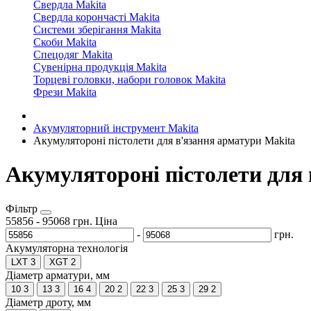
Свердла Makita
Свердла корончасті Makita
Системи зберігання Makita
Скоби Makita
Спецодяг Makita
Сувенірна продукція Makita
Торцеві головки, набори головок Makita
Фрези Makita
Акумуляторний інструмент Makita
Акумулятороні пістолети для в'язання арматури Makita
Акумулятороні пістолети для 
Фільтр
55856
-
95068
грн.
Ціна
-
грн.
Акумуляторна технологія
LXT
3
XGT
2
Діаметр арматури, мм
10
3
13
3
16
4
20
2
22
3
25
3
29
2
Діаметр дроту, мм