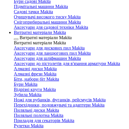
Бури садові Makita
Підмітальні машини Makita
Садові тачки Makita
Очищувачі високого тиску Makita
Снігоприбиральні машини Makita
Аксесуари для садової техніки Makita
Витратні матеріали Makita
Витратні матеріали Makita
Витратні матеріали Makita
Аксесуари для дискових пил Makita
Аксесуари для ланцюгових пил Makita
Аксесуари для шліфмашин Makita
Аксесуари до пістолетів для в'язання арматури Makita
Алмазні диски Makita
Алмазні фрези Makita
Біти, набори біт Makita
Бури Makita
Відрізні круги Makita
Зубила Makita
Ножі для рубанків, фуганків, рейсмусів Makita
Перехідники, подовжувачі та адаптери Makita
Пиляльні диски Makita
Пиляльні полотна Makita
Приладдя для секаторів Makita
Рулетки Makita