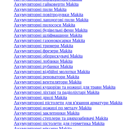
Акумуляторні гайковерти Makita
Акумуляторні пили Makita
Акумуляторні повітродувки Makita
Акумуляторні ланцюгові пили Makita
Акумуляторні пилососи Makita
Акумуляторні будівельні фени Makita
Акумуляторні шліфмашини Makita
Акумуляторні газонокосарки Makita
Акумуляторні тримери Makita
Акумуляторні фрезери Makita
Акумуляторні обприскувачі Makita
Акумуляторні лобзики Makita
Акумуляторні рубанки Makita
Акумуляторні відбійні молотки Makita
Акумуляторні реноватори Makita
Акумуляторні вентилятори Makita
Акумуляторні кущорізи та ножиці для трави Makita
Акумуляторні ліхтарі та радіоліхтарі Makita
Акумуляторні дрилі Makita
Акумулятороні пістолети для в'язання арматури Makita
Акумуляторні ножиці по металу Makita
Акумуляторні заклепники Makita
Акумуляторні степлери та цвяхозабивачі Makita
Акумуляторні пістолети для герметика Makita
Акумуляторні міксери Makita