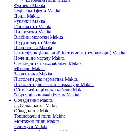
Шабельні пили Makita
Фрезери Makita
Будівельні фени Makita
Дрилі Makita
Рубанки Makita
Гайковерти Makita
Пилосмоки Makita
Відбійні молотки Makita
Шуруповерти Makita
Штроборізи Makita
Багатофункціональний інструмент (реноватори) Makita
Ножиці по металу Makita
Степлери та цвяхозабивачі Makita
Міксери Makita
Заклепники Makita
Пістолети для герметика Makita
Пістолети для в'язання арматури Makita
Обтискачі та різчики кабелю Makita
Віброущільнювачі бетону Makita
Обладнання Makita
Обладнання Makita
Обладнання Makita
Торцювальні пили Makita
Монтажні пили Makita
Рейсмуси Makita