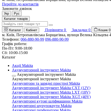
Перейти до контактів
Замовити дзвінок
Укр
Рус
Каталог товарів
Порівняти
0
Закладки
0
Каталог
Кабінет
Кошик
0
м. Київ, Петропавлівська Борщагівка, вулиця Велика Кільцева 
Телефони:
066-880-90-99
096-880-90-99
Графік роботи:
Пн-Пт: 9:00-18:00
Сб: 10:00-15:00
Каталог
Акції Makita
Акумуляторний інструмент Makita
Акумуляторний інструмент Makita
Акумуляторний інструмент Makita
Акумулятори та зарядні пристрої Makita
Акумуляторний інструмент Makita CXT (12V)
Акумуляторний інструмент Makita LXT (18V)
Акумуляторний інструмент Makita XGT (40V)
Акумуляторні кутові шліфмашини Makita
Акумуляторні шурупокрути Makita
Акумуляторні перфоратори Makita