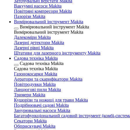
Заточувальні верстати Makita
Вакуумні насоси Makita
Повітряні компресори Makita
Пазорізи Makita
Вимірювальний інструмент Makita
Вимірювальний інструмент Makita
Вимірювальний інструмент Makita
Далекоміри Makita
Лазерні детектори Makita
Лазерні рівні Makita
Штативи для лазерного інструменту Makita
Садова техніка Makita
Садова техніка Makita
Садова техніка Makita
Газонокосарки Makita
Аератори та скарифікатори Makita
Повітродувки Makita
Ланцюгові пили Makita
Тримери Makita
Кущорізи та ножиці для трави Makita
Подрібнювачі садові Makita
Занурювальні насоси Makita
Багатофункціональний садовий інструмент (комбі-система
Секатори Makita
Обприскувачі Makita