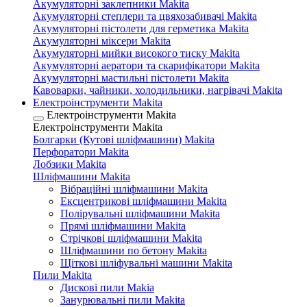
Акумуляторні заклепники Makita
Акумуляторні степлери та цвяхозабивачі Makita
Акумуляторні пістолети для герметика Makita
Акумуляторні міксери Makita
Акумуляторні мийки високого тиску Makita
Акумуляторні аератори та скарифікатори Makita
Акумуляторні мастильні пістолети Makita
Кавоварки, чайники, холодильники, нагрівачі Makita
Електроінструменти Makita
Електроінструменти Makita
Електроінструменти Makita
Болгарки (Кутові шліфмашини) Makita
Перфоратори Makita
Лобзики Makita
Шліфмашини Makita
Вібраційні шліфмашини Makita
Ексцентрикові шліфмашини Makita
Полірувальні шліфмашини Makita
Прямі шліфмашини Makita
Стрічкові шліфмашини Makita
Шліфмашини по бетону Makita
Щіткові шліфувальні машини Makita
Пили Makita
Дискові пили Makia
Занурювальні пили Makita