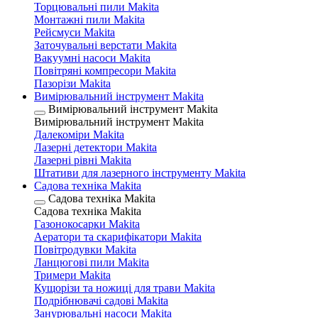
Торцювальні пили Makita
Монтажні пили Makita
Рейсмуси Makita
Заточувальні верстати Makita
Вакуумні насоси Makita
Повітряні компресори Makita
Пазорізи Makita
Вимірювальний інструмент Makita
Вимірювальний інструмент Makita
Вимірювальний інструмент Makita
Далекоміри Makita
Лазерні детектори Makita
Лазерні рівні Makita
Штативи для лазерного інструменту Makita
Садова техніка Makita
Садова техніка Makita
Садова техніка Makita
Газонокосарки Makita
Аератори та скарифікатори Makita
Повітродувки Makita
Ланцюгові пили Makita
Тримери Makita
Кущорізи та ножиці для трави Makita
Подрібнювачі садові Makita
Занурювальні насоси Makita