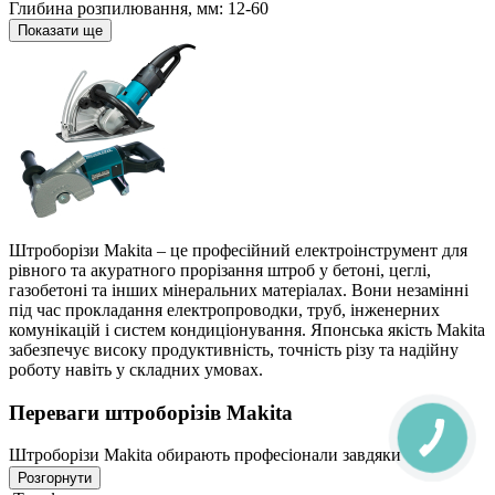
Глибина розпилювання, мм:
12-60
Показати ще
Штроборізи Makita – це професійний електроінструмент для
рівного та акуратного прорізання штроб у бетоні, цеглі,
газобетоні та інших мінеральних матеріалах. Вони незамінні
під час прокладання електропроводки, труб, інженерних
комунікацій і систем кондиціонування. Японська якість Makita
забезпечує високу продуктивність, точність різу та надійну
роботу навіть у складних умовах.
Переваги штроборізів Makita
Штроборізи Makita обирають професіонали завдяки
поєднанню потужності та продуманих рішень:
Розгорнути