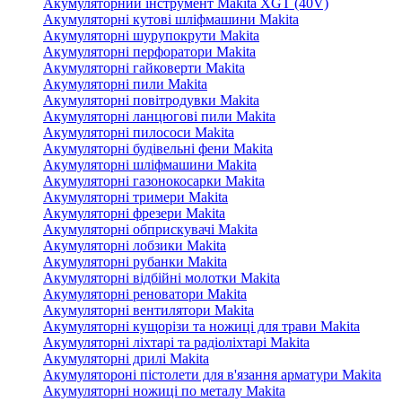
Акумуляторний інструмент Makita XGT (40V)
Акумуляторні кутові шліфмашини Makita
Акумуляторні шурупокрути Makita
Акумуляторні перфоратори Makita
Акумуляторні гайковерти Makita
Акумуляторні пили Makita
Акумуляторні повітродувки Makita
Акумуляторні ланцюгові пили Makita
Акумуляторні пилососи Makita
Акумуляторні будівельні фени Makita
Акумуляторні шліфмашини Makita
Акумуляторні газонокосарки Makita
Акумуляторні тримери Makita
Акумуляторні фрезери Makita
Акумуляторні обприскувачі Makita
Акумуляторні лобзики Makita
Акумуляторні рубанки Makita
Акумуляторні відбійні молотки Makita
Акумуляторні реноватори Makita
Акумуляторні вентилятори Makita
Акумуляторні кущорізи та ножиці для трави Makita
Акумуляторні ліхтарі та радіоліхтарі Makita
Акумуляторні дрилі Makita
Акумулятороні пістолети для в'язання арматури Makita
Акумуляторні ножиці по металу Makita