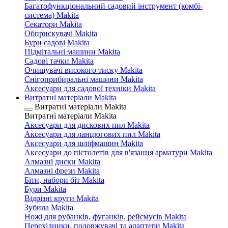
Багатофункціональний садовий інструмент (комбі-
система) Makita
Секатори Makita
Обприскувачі Makita
Бури садові Makita
Підмітальні машини Makita
Садові тачки Makita
Очищувачі високого тиску Makita
Снігоприбиральні машини Makita
Аксесуари для садової техніки Makita
Витратні матеріали Makita
Витратні матеріали Makita
Витратні матеріали Makita
Аксесуари для дискових пил Makita
Аксесуари для ланцюгових пил Makita
Аксесуари для шліфмашин Makita
Аксесуари до пістолетів для в'язання арматури Makita
Алмазні диски Makita
Алмазні фрези Makita
Біти, набори біт Makita
Бури Makita
Відрізні круги Makita
Зубила Makita
Ножі для рубанків, фуганків, рейсмусів Makita
Перехідники, подовжувачі та адаптери Makita