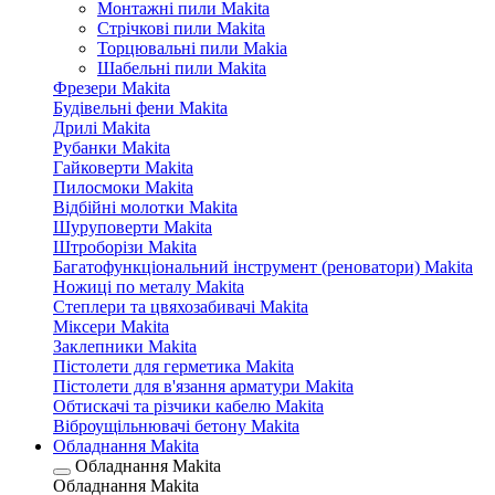
Монтажні пили Makita
Стрічкові пили Makita
Торцювальні пили Makia
Шабельні пили Makita
Фрезери Makita
Будівельні фени Makita
Дрилі Makita
Рубанки Makita
Гайковерти Makita
Пилосмоки Makita
Відбійні молотки Makita
Шуруповерти Makita
Штроборізи Makita
Багатофункціональний інструмент (реноватори) Makita
Ножиці по металу Makita
Степлери та цвяхозабивачі Makita
Міксери Makita
Заклепники Makita
Пістолети для герметика Makita
Пістолети для в'язання арматури Makita
Обтискачі та різчики кабелю Makita
Віброущільнювачі бетону Makita
Обладнання Makita
Обладнання Makita
Обладнання Makita