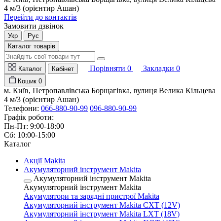
4 м/3 (орієнтир Ашан)
Перейти до контактів
Замовити дзвінок
Укр
Рус
Каталог товарів
Порівняти
0
Закладки
0
Каталог
Кабінет
Кошик
0
м. Київ, Петропавлівська Борщагівка, вулиця Велика Кільцева
4 м/3 (орієнтир Ашан)
Телефони:
066-880-90-99
096-880-90-99
Графік роботи:
Пн-Пт: 9:00-18:00
Сб: 10:00-15:00
Каталог
Акції Makita
Акумуляторний інструмент Makita
Акумуляторний інструмент Makita
Акумуляторний інструмент Makita
Акумулятори та зарядні пристрої Makita
Акумуляторний інструмент Makita CXT (12V)
Акумуляторний інструмент Makita LXT (18V)