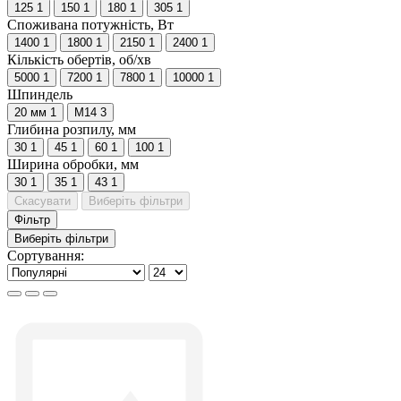
125
1
150
1
180
1
305
1
Споживана потужність, Вт
1400
1
1800
1
2150
1
2400
1
Кількість обертів, об/хв
5000
1
7200
1
7800
1
10000
1
Шпиндель
20 мм
1
M14
3
Глибина розпилу, мм
30
1
45
1
60
1
100
1
Ширина обробки, мм
30
1
35
1
43
1
Скасувати
Виберіть фільтри
Фільтр
Виберіть фільтри
Сортування: