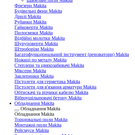
Шабельні пили Makita
Фрезери Makita
Будівельні фени Makita
Дрилі Makita
Рубанки Makita
Гайковерти Makita
Пилосмоки Makita
Відбійні молотки Makita
Шуруповерти Makita
Штроборізи Makita
Багатофункціональний інструмент (реноватори) Makita
Ножиці по металу Makita
Степлери та цвяхозабивачі Makita
Міксери Makita
Заклепники Makita
Пістолети для герметика Makita
Пістолети для в'язання арматури Makita
Обтискачі та різчики кабелю Makita
Віброущільнювачі бетону Makita
Обладнання Makita
Обладнання Makita
Обладнання Makita
Торцювальні пили Makita
Монтажні пили Makita
Рейсмуси Makita