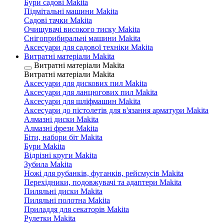
Бури садові Makita
Підмітальні машини Makita
Садові тачки Makita
Очищувачі високого тиску Makita
Снігоприбиральні машини Makita
Аксесуари для садової техніки Makita
Витратні матеріали Makita
Витратні матеріали Makita
Витратні матеріали Makita
Аксесуари для дискових пил Makita
Аксесуари для ланцюгових пил Makita
Аксесуари для шліфмашин Makita
Аксесуари до пістолетів для в'язання арматури Makita
Алмазні диски Makita
Алмазні фрези Makita
Біти, набори біт Makita
Бури Makita
Відрізні круги Makita
Зубила Makita
Ножі для рубанків, фуганків, рейсмусів Makita
Перехідники, подовжувачі та адаптери Makita
Пиляльні диски Makita
Пиляльні полотна Makita
Приладдя для секаторів Makita
Рулетки Makita