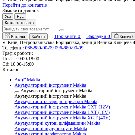
Перейти до контактів
Замовити дзвінок
Укр
Рус
Каталог товарів
Порівняти
0
Закладки
0
Каталог
Кабінет
Кошик
0
м. Київ, Петропавлівська Борщагівка, вулиця Велика Кільцева 
Телефони:
066-880-90-99
096-880-90-99
Графік роботи:
Пн-Пт: 9:00-18:00
Сб: 10:00-15:00
Каталог
Акції Makita
Акумуляторний інструмент Makita
Акумуляторний інструмент Makita
Акумуляторний інструмент Makita
Акумулятори та зарядні пристрої Makita
Акумуляторний інструмент Makita CXT (12V)
Акумуляторний інструмент Makita LXT (18V)
Акумуляторний інструмент Makita XGT (40V)
Акумуляторні кутові шліфмашини Makita
Акумуляторні шурупокрути Makita
Акумуляторні перфоратори Makita