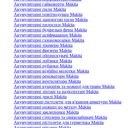
Акумуляторні гайковерти Makita
Акумуляторні пили Makita
Акумуляторні повітродувки Makita
Акумуляторні ланцюгові пили Makita
Акумуляторні пилососи Makita
Акумуляторні будівельні фени Makita
Акумуляторні шліфмашини Makita
Акумуляторні газонокосарки Makita
Акумуляторні тримери Makita
Акумуляторні фрезери Makita
Акумуляторні обприскувачі Makita
Акумуляторні лобзики Makita
Акумуляторні рубанки Makita
Акумуляторні відбійні молотки Makita
Акумуляторні реноватори Makita
Акумуляторні вентилятори Makita
Акумуляторні кущорізи та ножиці для трави Makita
Акумуляторні ліхтарі та радіоліхтарі Makita
Акумуляторні дрилі Makita
Акумулятороні пістолети для в'язання арматури Makita
Акумуляторні ножиці по металу Makita
Акумуляторні заклепники Makita
Акумуляторні степлери та цвяхозабивачі Makita
Акумуляторні пістолети для герметика Makita
Акумуляторні міксери Makita