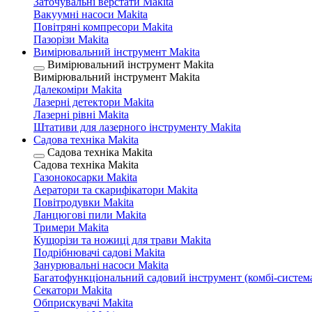
Заточувальні верстати Makita
Вакуумні насоси Makita
Повітряні компресори Makita
Пазорізи Makita
Вимірювальний інструмент Makita
Вимірювальний інструмент Makita
Вимірювальний інструмент Makita
Далекоміри Makita
Лазерні детектори Makita
Лазерні рівні Makita
Штативи для лазерного інструменту Makita
Садова техніка Makita
Садова техніка Makita
Садова техніка Makita
Газонокосарки Makita
Аератори та скарифікатори Makita
Повітродувки Makita
Ланцюгові пили Makita
Тримери Makita
Кущорізи та ножиці для трави Makita
Подрібнювачі садові Makita
Занурювальні насоси Makita
Багатофункціональний садовий інструмент (комбі-система
Секатори Makita
Обприскувачі Makita