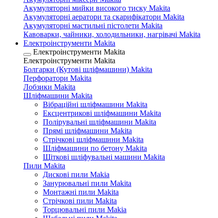
Акумуляторні мийки високого тиску Makita
Акумуляторні аератори та скарифікатори Makita
Акумуляторні мастильні пістолети Makita
Кавоварки, чайники, холодильники, нагрівачі Makita
Електроінструменти Makita
Електроінструменти Makita
Електроінструменти Makita
Болгарки (Кутові шліфмашини) Makita
Перфоратори Makita
Лобзики Makita
Шліфмашини Makita
Вібраційні шліфмашини Makita
Ексцентрикові шліфмашини Makita
Полірувальні шліфмашини Makita
Прямі шліфмашини Makita
Стрічкові шліфмашини Makita
Шліфмашини по бетону Makita
Щіткові шліфувальні машини Makita
Пили Makita
Дискові пили Makia
Занурювальні пили Makita
Монтажні пили Makita
Стрічкові пили Makita
Торцювальні пили Makia