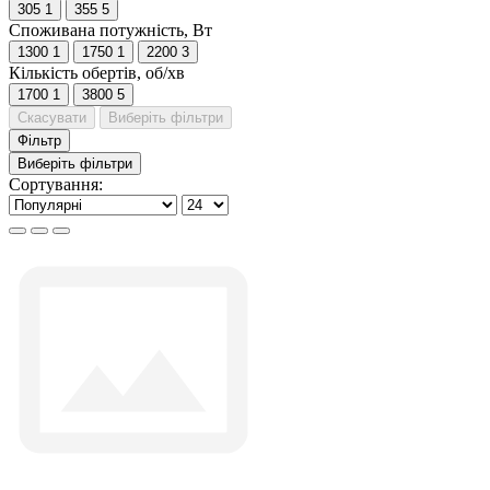
305
1
355
5
Споживана потужність, Вт
1300
1
1750
1
2200
3
Кількість обертів, об/хв
1700
1
3800
5
Скасувати
Виберіть фільтри
Фільтр
Виберіть фільтри
Сортування: