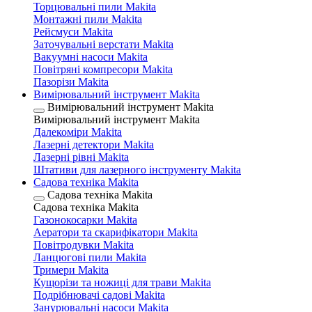
Торцювальні пили Makita
Монтажні пили Makita
Рейсмуси Makita
Заточувальні верстати Makita
Вакуумні насоси Makita
Повітряні компресори Makita
Пазорізи Makita
Вимірювальний інструмент Makita
Вимірювальний інструмент Makita
Вимірювальний інструмент Makita
Далекоміри Makita
Лазерні детектори Makita
Лазерні рівні Makita
Штативи для лазерного інструменту Makita
Садова техніка Makita
Садова техніка Makita
Садова техніка Makita
Газонокосарки Makita
Аератори та скарифікатори Makita
Повітродувки Makita
Ланцюгові пили Makita
Тримери Makita
Кущорізи та ножиці для трави Makita
Подрібнювачі садові Makita
Занурювальні насоси Makita