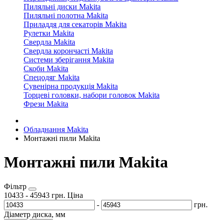
Пиляльні диски Makita
Пиляльні полотна Makita
Приладдя для секаторів Makita
Рулетки Makita
Свердла Makita
Свердла корончасті Makita
Системи зберігання Makita
Скоби Makita
Спецодяг Makita
Сувенірна продукція Makita
Торцеві головки, набори головок Makita
Фрези Makita
Обладнання Makita
Монтажні пили Makita
Монтажні пили Makita
Фільтр
10433
-
45943
грн.
Ціна
-
грн.
Діаметр диска, мм