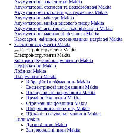
Акумуляторні заклепники Makita
Акумуляторні степлери та цвяхозабивачі Makita
Акумуляторні пістолети для герметика Makita
Акумуляторні міксери Makita
Акумуляторні мийки високого тиску Makita
Акумуляторні аератори та скарифікатори Makita
Акумуляторні мастильні пістолети Makita
Кавоварки, чайники, холодильники, нагрівачі Makita
Електроінструменти Makita
Електроінструменти Makita
Електроінструменти Makita
Болгарки (Кутові шліфмашини) Makita
Перфоратори Makita
Лобзики Makita
Шліфмашини Makita
Вібраційні шліфмашини Makita
Ексцентрикові шліфмашини Makita
Полірувальні шліфмашини Makita
Прямі шліфмашини Makita
Стрічкові шліфмашини Makita
Шліфмашини по бетону Makita
Щіткові шліфувальні машини Makita
Пили Makita
Дискові пили Makia
Занурювальні пили Makita