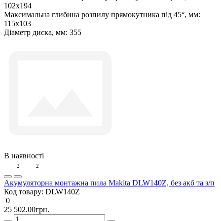
102х194
Максимальна глибина розпилу прямокутника під 45°, мм:
115х103
Діаметр диска, мм:
355
В наявності
2
2
Акумуляторна монтажна пила Makita DLW140Z, без акб та з/п
Код товару:
DLW140Z
0
25 502.00грн.