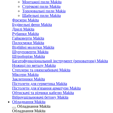
Монтажні пили Makita
Стрічкові пили Makita
Торцювальні пили Makia
Шабельні пили Makita
Фрезери Makita
Будівельні фени Makita
Дрилі Makita
Рубанки Makita
Гайковерти Makita
Пилосмоки Makita
Відбійні молотки Makita
Шуруповерти Makita
Штроборізи Makita
Багатофункціональний інструмент (реноватори) Makita
Ножиці по металу Makita
Степлери та цвяхозабивачі Makita
Міксери Makita
Заклепники Makita
Пістолети для герметика Makita
Пістолети для в'язання арматури Makita
Обтискачі та різчики кабелю Makita
Віброущільнювачі бетону Makita
Обладнання Makita
Обладнання Makita
Обладнання Makita