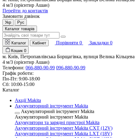
4 м/3 (орієнтир Ашан)
Перейти до контактів
Замовити дзвінок
Укр
Рус
Каталог товарів
Порівняти
0
Закладки
0
Каталог
Кабінет
Кошик
0
м. Київ, Петропавлівська Борщагівка, вулиця Велика Кільцева
4 м/3 (орієнтир Ашан)
Телефони:
066-880-90-99
096-880-90-99
Графік роботи:
Пн-Пт: 9:00-18:00
Сб: 10:00-15:00
Каталог
Акції Makita
Акумуляторний інструмент Makita
Акумуляторний інструмент Makita
Акумуляторний інструмент Makita
Акумулятори та зарядні пристрої Makita
Акумуляторний інструмент Makita CXT (12V)
Акумуляторний інструмент Makita LXT (18V)