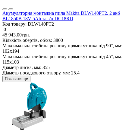
Акумуляторна монтажна пила Makita DLW140PT2, 2 акб
BL1850B 18V 5Ah та з/п DC18RD
Код товару:
DLW140PT2
0
45 943.00грн.
Кількість обертів, об/хв:
3800
Максимальна глибина розпилу прямокутника під 90°, мм:
102х194
Максимальна глибина розпилу прямокутника під 45°, мм:
115х103
Діаметр диска, мм:
355
Діаметр посадкового отвору, мм:
25.4
Показати ще