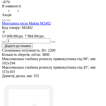
-41%
В наявності
3
3
Акція
Монтажна пила Makita M2402
Код товару:
M2402
0
13 608.00грн.
7 984.00грн.
Додати до кошика
Споживана потужність, Вт:
2200
Кількість обертів, об/хв:
3800
Максимальна глибина розпилу прямокутника під 90°, мм:
102х194
Максимальна глибина розпилу прямокутника під 45°, мм:
115х103
Діаметр диска, мм:
355