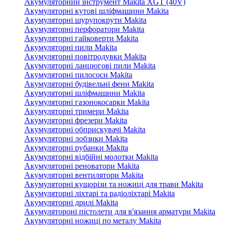
Акумуляторний інструмент Makita XGT (40V)
Акумуляторні кутові шліфмашини Makita
Акумуляторні шурупокрути Makita
Акумуляторні перфоратори Makita
Акумуляторні гайковерти Makita
Акумуляторні пили Makita
Акумуляторні повітродувки Makita
Акумуляторні ланцюгові пили Makita
Акумуляторні пилососи Makita
Акумуляторні будівельні фени Makita
Акумуляторні шліфмашини Makita
Акумуляторні газонокосарки Makita
Акумуляторні тримери Makita
Акумуляторні фрезери Makita
Акумуляторні обприскувачі Makita
Акумуляторні лобзики Makita
Акумуляторні рубанки Makita
Акумуляторні відбійні молотки Makita
Акумуляторні реноватори Makita
Акумуляторні вентилятори Makita
Акумуляторні кущорізи та ножиці для трави Makita
Акумуляторні ліхтарі та радіоліхтарі Makita
Акумуляторні дрилі Makita
Акумулятороні пістолети для в'язання арматури Makita
Акумуляторні ножиці по металу Makita