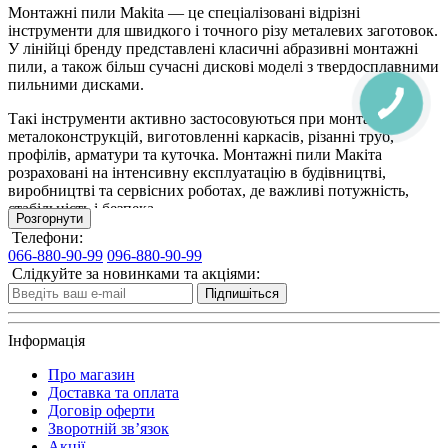
Монтажні пили Makita — це спеціалізовані відрізні
інструменти для швидкого і точного різу металевих заготовок.
У лінійці бренду представлені класичні абразивні монтажні
пили, а також більш сучасні дискові моделі з твердосплавними
пильними дисками.
Такі інструменти активно застосовуються при монтажі
металоконструкцій, виготовленні каркасів, різанні труб,
профілів, арматури та куточка. Монтажні пили Макіта
розраховані на інтенсивну експлуатацію в будівництві,
виробництві та сервісних роботах, де важливі потужність,
стабільність і безпека.
Розгорнути
Телефони:
Чим відрізняються монтажні пили Makita:
066-880-90-99
096-880-90-99
характеристики, які впливають на результат
Слідкуйте за новинками та акціями:
Підпишіться
Монтажні пили Makita розрізняються за типом ріжучого
елемента, потужністю двигуна і глибиною різу. Абразивні
Інформація
моделі використовують відрізні круги і відмінно підходять для
грубого і швидкого різання металу. Дискові монтажні пили
Про магазин
забезпечують чистіший різ, менше іскор і підвищену точність.
Доставка та оплата
Договiр оферти
Важливими характеристиками є діаметр кола або диска,
Зворотній зв’язок
швидкість обертання, максимальна ширина пропилу і
Акції