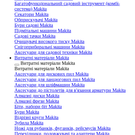
Багатофункціональний садовий інструмент (комбі-
система) Makita
Секатори Makita
Обприскувачі Makita
Бури садові Makita
Підмітальні машини Makita
Садові тачки Makita
Очищувачі високого тиску Makita
Снігоприбиральні машини Makita
Аксесуари для садової техніки Makita
Витратні матеріали Makita
Витратні матеріали Makita
Витратні матеріали Makita
Аксесуари для дискових пил Makita
Аксесуари для ланцюгових пил Makita
Аксесуари для шліфмашин Makita
Аксесуари до пістолетів для в'язання арматури Makita
Алмазні диски Makita
Алмазні фрези Makita
Біти, набори біт Makita
Бури Makita
Відрізні круги Makita
Зубила Makita
Ножі для рубанків, фуганків, рейсмусів Makita
Перехідники, подовжувачі та адаптери Makita