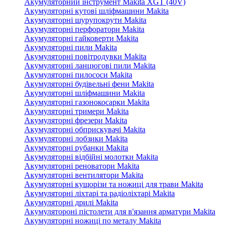
Акумуляторний інструмент Makita XGT (40V)
Акумуляторні кутові шліфмашини Makita
Акумуляторні шурупокрути Makita
Акумуляторні перфоратори Makita
Акумуляторні гайковерти Makita
Акумуляторні пили Makita
Акумуляторні повітродувки Makita
Акумуляторні ланцюгові пили Makita
Акумуляторні пилососи Makita
Акумуляторні будівельні фени Makita
Акумуляторні шліфмашини Makita
Акумуляторні газонокосарки Makita
Акумуляторні тримери Makita
Акумуляторні фрезери Makita
Акумуляторні обприскувачі Makita
Акумуляторні лобзики Makita
Акумуляторні рубанки Makita
Акумуляторні відбійні молотки Makita
Акумуляторні реноватори Makita
Акумуляторні вентилятори Makita
Акумуляторні кущорізи та ножиці для трави Makita
Акумуляторні ліхтарі та радіоліхтарі Makita
Акумуляторні дрилі Makita
Акумулятороні пістолети для в'язання арматури Makita
Акумуляторні ножиці по металу Makita