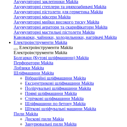
Акумуляторні заклепники Makita
Акумуляторні степлери та цвяхозабивачі Makita
Акумуляторні пістолети для герметика Makita
Акумуляторні міксери Makita
Акумуляторні мийки високого тиску Makita
Акумуляторні аератори та скарифікатори Makita
Акумуляторні мастильні пістолети Makita
Кавоварки, чайники, холодильники, нагрівачі Makita
Електроінструменти Makita
Електроінструменти Makita
Електроінструменти Makita
Болгарки (Кутові шліфмашини) Makita
Перфоратори Makita
Лобзики Makita
Шліфмашини Makita
Вібраційні шліфмашини Makita
Ексцентрикові шліфмашини Makita
Полірувальні шліфмашини Makita
Прямі шліфмашини Makita
Стрічкові шліфмашини Makita
Шліфмашини по бетону Makita
Щіткові шліфувальні машини Makita
Пили Makita
Дискові пили Makia
Занурювальні пили Makita