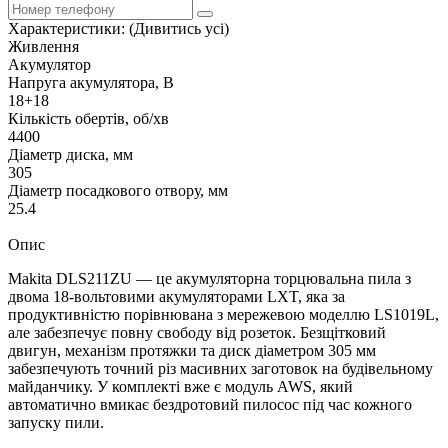
Характеристики:
(Дивитись усі)
Живлення
Акумулятор
Напруга акумулятора, В
18+18
Кількість обертів, об/хв
4400
Діаметр диска, мм
305
Діаметр посадкового отвору, мм
25.4
Опис
Makita DLS211ZU — це акумуляторна торцювальна пила з
двома 18-вольтовими акумуляторами LXT, яка за
продуктивністю порівнювана з мережевою моделлю LS1019L,
але забезпечує повну свободу від розеток. Безщітковий
двигун, механізм протяжки та диск діаметром 305 мм
забезпечують точний різ масивних заготовок на будівельному
майданчику. У комплекті вже є модуль AWS, який
автоматично вмикає бездротовий пилосос під час кожного
запуску пили.