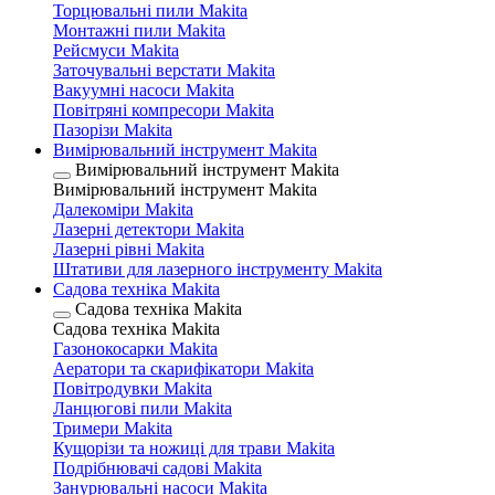
Торцювальні пили Makita
Монтажні пили Makita
Рейсмуси Makita
Заточувальні верстати Makita
Вакуумні насоси Makita
Повітряні компресори Makita
Пазорізи Makita
Вимірювальний інструмент Makita
Вимірювальний інструмент Makita
Вимірювальний інструмент Makita
Далекоміри Makita
Лазерні детектори Makita
Лазерні рівні Makita
Штативи для лазерного інструменту Makita
Садова техніка Makita
Садова техніка Makita
Садова техніка Makita
Газонокосарки Makita
Аератори та скарифікатори Makita
Повітродувки Makita
Ланцюгові пили Makita
Тримери Makita
Кущорізи та ножиці для трави Makita
Подрібнювачі садові Makita
Занурювальні насоси Makita