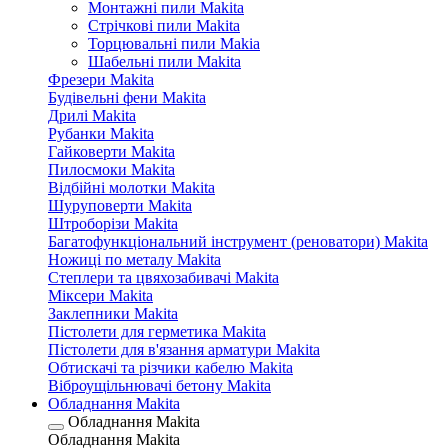
Монтажні пили Makita
Стрічкові пили Makita
Торцювальні пили Makia
Шабельні пили Makita
Фрезери Makita
Будівельні фени Makita
Дрилі Makita
Рубанки Makita
Гайковерти Makita
Пилосмоки Makita
Відбійні молотки Makita
Шуруповерти Makita
Штроборізи Makita
Багатофункціональний інструмент (реноватори) Makita
Ножиці по металу Makita
Степлери та цвяхозабивачі Makita
Міксери Makita
Заклепники Makita
Пістолети для герметика Makita
Пістолети для в'язання арматури Makita
Обтискачі та різчики кабелю Makita
Віброущільнювачі бетону Makita
Обладнання Makita
Обладнання Makita
Обладнання Makita