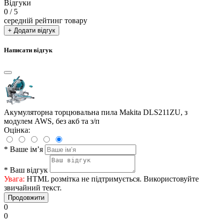
Відгуки
0
/ 5
середній рейтинг товару
+ Додати відгук
Написати відгук
Акумуляторна торцювальна пила Makita DLS211ZU, з
модулем AWS, без акб та з/п
Оцінка:
*
Ваше ім’я
*
Ваш відгук
Увага:
HTML розмітка не підтримується. Використовуйте
звичайний текст.
Продовжити
0
0