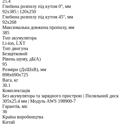
25.4
Глибина розпилу під кутом 0°, мм
92x385 | 120x250
Глибина розпилу під кутом 45°, мм
92х268
Максимальна довжина пропилу, мм
385
Тип акумулятора
Li-ion, LXT
Тип двигуна
Безщітковий
Рівень шуму, дБ(А)
95
Розміри (ДхШхВ), мм
898x690x725
Вага, кг
30.1
Комплектація
Без акумулятора та зарядного пристрою | Пиляльний диск
305х25.4 мм | Модуль AWS 198900-7
Гарантія, міс
36
Країна виробництва
Китай