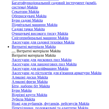
Багатофункціональний садовий інструмент (комбі-
система) Makita
Секатори Makita
Обприскувачі Makita
Бури садові Makita
Підмітальні машини Makita
Садові тачки Makita
Очищувачі високого тиску Makita
Снігоприбиральні машини Makita
Аксесуари для садової техніки Makita
Витратні матеріали Makita
Витратні матеріали Makita
Витратні матеріали Makita
Аксесуари для дискових пил Makita
Аксесуари для ланцюгових пил Makita
Аксесуари для шліфмашин Makita
Аксесуари до пістолетів для в'язання арматури Makita
Алмазні диски Makita
Алмазні фрези Makita
Біти, набори біт Makita
Бури Makita
Відрізні круги Makita
Зубила Makita
Ножі для рубанків, фуганків, рейсмусів Makita
Перехідники, подовжувачі та адаптери Makita