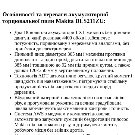
Особливості та переваги акумуляторної
торцювальної пили Makita DLS211ZU:
Два 18-вольтові акумулятори LXT живлять безщітковий
двигун, який розвиває 4400 об/хв і забезпечує
потужність, порівнювану з мережевими аналогами, без
прив’язки до електромережі.
Пильний диск діаметром 305 мм і механізм протяжки
дозволяють за один прохід різати заготовки шириною до
385 мм і товщиною до 92 мм під прямим кутом, а також
дошки 120×250 мм у вертикальному положенні.
Технологія ADT автоматично регулює крутний момент і
швидкість під навантаженням, підтримуючи стабільну
продуктивність під час розкрою твердих порід
деревини.
Вбудований лазерний покажчик чітко позначає лінію
різу, а прогумована рукоятка та велика градуйована
шкала забезпечують максимальний контроль і точність.
Система AWS з модулем у комплекті дозволяє
автоматично запускати сумісний бездротовий пилосос
Makita під час кожного різу, підтримуючи чистоту
робочого місця без зайвих дротів.