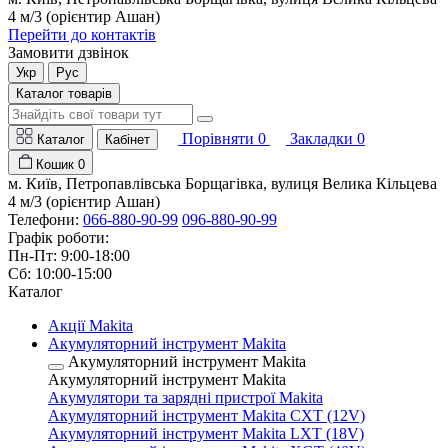
4 м/3 (орієнтир Ашан)
Перейти до контактів
Замовити дзвінок
Укр
Рус
Каталог товарів
Порівняти
0
Закладки
0
Каталог
Кабінет
Кошик
0
м. Київ, Петропавлівська Борщагівка, вулиця Велика Кільцева
4 м/3 (орієнтир Ашан)
Телефони:
066-880-90-99
096-880-90-99
Графік роботи:
Пн-Пт: 9:00-18:00
Сб: 10:00-15:00
Каталог
Акції Makita
Акумуляторний інструмент Makita
Акумуляторний інструмент Makita
Акумуляторний інструмент Makita
Акумулятори та зарядні пристрої Makita
Акумуляторний інструмент Makita CXT (12V)
Акумуляторний інструмент Makita LXT (18V)