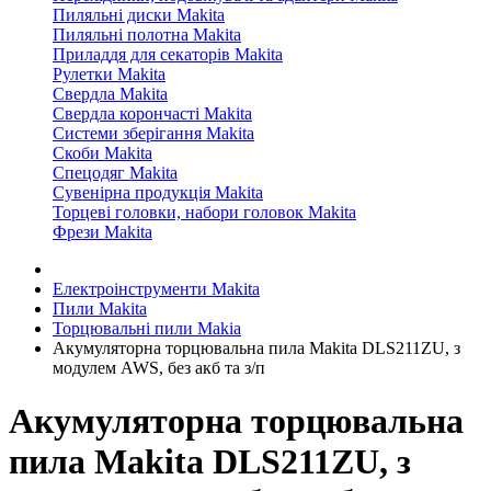
Пиляльні диски Makita
Пиляльні полотна Makita
Приладдя для секаторів Makita
Рулетки Makita
Свердла Makita
Свердла корончасті Makita
Системи зберігання Makita
Скоби Makita
Спецодяг Makita
Сувенірна продукція Makita
Торцеві головки, набори головок Makita
Фрези Makita
Електроінструменти Makita
Пили Makita
Торцювальні пили Makia
Акумуляторна торцювальна пила Makita DLS211ZU, з
модулем AWS, без акб та з/п
Акумуляторна торцювальна
пила Makita DLS211ZU, з