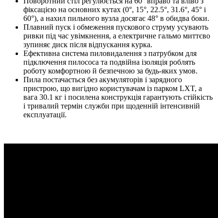
Поворотний стіл регулюється на 60° вправо та вліво з
фіксацією на основних кутах (0°, 15°, 22.5°, 31.6°, 45° і
60°), а нахил пильного вузла досягає 48° в обидва боки.
Плавний пуск і обмеження пускового струму усувають
ривки під час увімкнення, а електричне гальмо миттєво
зупиняє диск після відпускання курка.
Ефективна система пиловидалення з патрубком для
підключення пилососа та подвійна ізоляція роблять
роботу комфортною й безпечною за будь-яких умов.
Пила постачається без акумуляторів і зарядного
пристрою, що вигідно користувачам із парком LXT, а
вага 30.1 кг і посилена конструкція гарантують стійкість
і тривалий термін служби при щоденній інтенсивній
експлуатації.